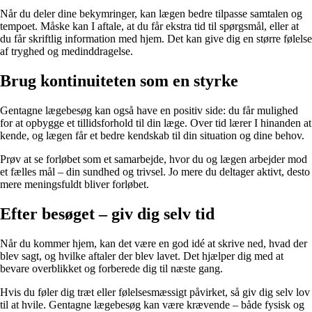
Når du deler dine bekymringer, kan lægen bedre tilpasse samtalen og
tempoet. Måske kan I aftale, at du får ekstra tid til spørgsmål, eller at
du får skriftlig information med hjem. Det kan give dig en større følelse
af tryghed og medinddragelse.
Brug kontinuiteten som en styrke
Gentagne lægebesøg kan også have en positiv side: du får mulighed
for at opbygge et tillidsforhold til din læge. Over tid lærer I hinanden at
kende, og lægen får et bedre kendskab til din situation og dine behov.
Prøv at se forløbet som et samarbejde, hvor du og lægen arbejder mod
et fælles mål – din sundhed og trivsel. Jo mere du deltager aktivt, desto
mere meningsfuldt bliver forløbet.
Efter besøget – giv dig selv tid
Når du kommer hjem, kan det være en god idé at skrive ned, hvad der
blev sagt, og hvilke aftaler der blev lavet. Det hjælper dig med at
bevare overblikket og forberede dig til næste gang.
Hvis du føler dig træt eller følelsesmæssigt påvirket, så giv dig selv lov
til at hvile. Gentagne lægebesøg kan være krævende – både fysisk og