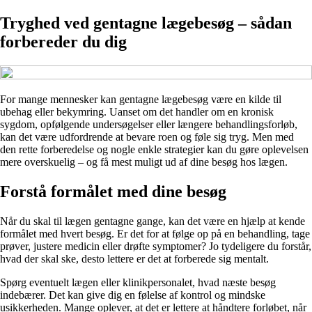
Tryghed ved gentagne lægebesøg – sådan
forbereder du dig
For mange mennesker kan gentagne lægebesøg være en kilde til
ubehag eller bekymring. Uanset om det handler om en kronisk
sygdom, opfølgende undersøgelser eller længere behandlingsforløb,
kan det være udfordrende at bevare roen og føle sig tryg. Men med
den rette forberedelse og nogle enkle strategier kan du gøre oplevelsen
mere overskuelig – og få mest muligt ud af dine besøg hos lægen.
Forstå formålet med dine besøg
Når du skal til lægen gentagne gange, kan det være en hjælp at kende
formålet med hvert besøg. Er det for at følge op på en behandling, tage
prøver, justere medicin eller drøfte symptomer? Jo tydeligere du forstår,
hvad der skal ske, desto lettere er det at forberede sig mentalt.
Spørg eventuelt lægen eller klinikpersonalet, hvad næste besøg
indebærer. Det kan give dig en følelse af kontrol og mindske
usikkerheden. Mange oplever, at det er lettere at håndtere forløbet, når