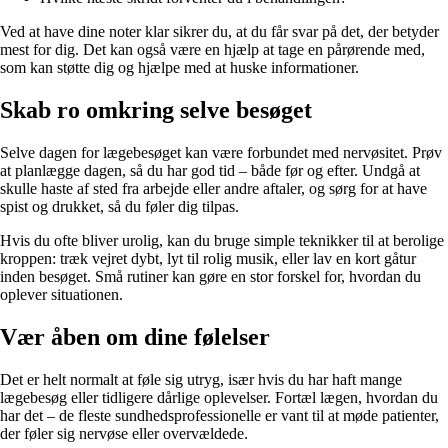
Ved at have dine noter klar sikrer du, at du får svar på det, der betyder
mest for dig. Det kan også være en hjælp at tage en pårørende med,
som kan støtte dig og hjælpe med at huske informationer.
Skab ro omkring selve besøget
Selve dagen for lægebesøget kan være forbundet med nervøsitet. Prøv
at planlægge dagen, så du har god tid – både før og efter. Undgå at
skulle haste af sted fra arbejde eller andre aftaler, og sørg for at have
spist og drukket, så du føler dig tilpas.
Hvis du ofte bliver urolig, kan du bruge simple teknikker til at berolige
kroppen: træk vejret dybt, lyt til rolig musik, eller lav en kort gåtur
inden besøget. Små rutiner kan gøre en stor forskel for, hvordan du
oplever situationen.
Vær åben om dine følelser
Det er helt normalt at føle sig utryg, især hvis du har haft mange
lægebesøg eller tidligere dårlige oplevelser. Fortæl lægen, hvordan du
har det – de fleste sundhedsprofessionelle er vant til at møde patienter,
der føler sig nervøse eller overvældede.