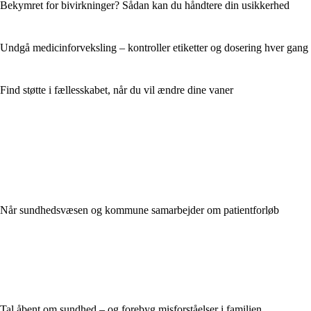
Bekymret for bivirkninger? Sådan kan du håndtere din usikkerhed
Undgå medicinforveksling – kontroller etiketter og dosering hver gang
Find støtte i fællesskabet, når du vil ændre dine vaner
Når sundhedsvæsen og kommune samarbejder om patientforløb
Tal åbent om sundhed – og forebyg misforståelser i familien