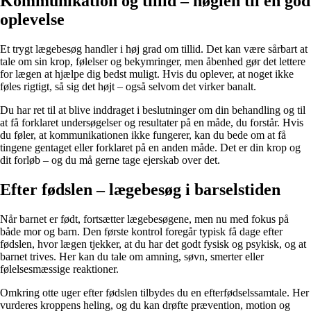
Kommunikation og tillid – nøglen til en god
oplevelse
Et trygt lægebesøg handler i høj grad om tillid. Det kan være sårbart at
tale om sin krop, følelser og bekymringer, men åbenhed gør det lettere
for lægen at hjælpe dig bedst muligt. Hvis du oplever, at noget ikke
føles rigtigt, så sig det højt – også selvom det virker banalt.
Du har ret til at blive inddraget i beslutninger om din behandling og til
at få forklaret undersøgelser og resultater på en måde, du forstår. Hvis
du føler, at kommunikationen ikke fungerer, kan du bede om at få
tingene gentaget eller forklaret på en anden måde. Det er din krop og
dit forløb – og du må gerne tage ejerskab over det.
Efter fødslen – lægebesøg i barselstiden
Når barnet er født, fortsætter lægebesøgene, men nu med fokus på
både mor og barn. Den første kontrol foregår typisk få dage efter
fødslen, hvor lægen tjekker, at du har det godt fysisk og psykisk, og at
barnet trives. Her kan du tale om amning, søvn, smerter eller
følelsesmæssige reaktioner.
Omkring otte uger efter fødslen tilbydes du en efterfødselssamtale. Her
vurderes kroppens heling, og du kan drøfte prævention, motion og