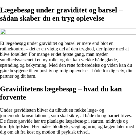
Lægebesøg under graviditet og barsel –
sådan skaber du en tryg oplevelse
Et lægebesøg under graviditet og barsel er mere end blot en
rutinekontrol – det er en vigtig del af den tryghed, der følger med at
blive forælder. For mange er det første gang, man møder
sundhedsvæsenet i en ny rolle, og det kan vække både glæde,
spænding og bekymring. Med den rette forberedelse og viden kan du
gøre besøgene til en positiv og rolig oplevelse – både for dig selv, din
partner og dit barn.
Graviditetens lægebesøg – hvad du kan
forvente
Under graviditeten bliver du tilbudt en række læge- og
jordemoderkonsultationer, som skal sikre, at både du og barnet trives.
De fleste gravide har tre planlagte lægebesøg: i starten, midtvejs og
kort før fødslen. Her måles blodtryk, vægt og urin, og lægen taler med
dig om alt fra kost og motion til psykisk trivsel.