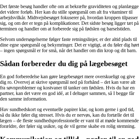
Det første besøg handler ofte om at bekræfte graviditeten og planlægge
det videre forløb. Her kan du stille spørgsmål om alt fra vitaminer til
arbejdsvilkår. Midtvejsbesøget fokuserer på, hvordan kroppen tilpasser
sig, og om der er tegn på komplikationer. Det sidste besøg ligger tæt på
terminen og handler om at forberede sig på fødslen og barselstiden.
Selvom undersøgelserne følger faste retningslinjer, er der altid plads til
dine egne spørgsmål og bekymringer. Det er vigtigt, at du føler dig hørt
– ingen spørgsmål er for små, når det handler om din krop og dit barn.
Sådan forbereder du dig på lægebesøget
En god forberedelse kan gøre lægebesøget mere overskueligt og give
dig ro. Overvej at skrive spørgsmål ned på forhånd – det kan være alt
fra søvnproblemer og kostvaner til tanker om fødslen. Hvis du har en
partner, kan det være en god idé, at I deltager sammen, så I begge får
den samme information.
Hav sundhedskort og eventuelle papirer klar, og kom gerne i god tid,
så du ikke føler dig stresset. Hvis du er nervøs, kan du fortælle det til
lægen – de fleste sundhedsprofessionelle er vant til at møde kommende
forældre, der føler sig usikre, og de vil gerne skabe en rolig stemning.