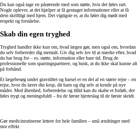
Du kan også tage en pårørende med som støtte, hvis det føles rart.
Nogle oplever, at det hjælper at få gentaget informationer eller at få
dem skriftligt med hjem. Det vigtigste er, at du føler dig mødt med
respekt og forståelse.
Skab din egen tryghed
Tryghed handler ikke kun om, hvad lægen gør, men også om, hvordan
du selv forbereder dig mentalt. Giv dig selv lov til at mærke efter, hvad
du har brug for – ro, støtte, information eller bare tid. Brug de
professionelle som sparringspartnere, og husk, at du ikke skal kunne alt
på forhånd.
Et lægebesøg under graviditet og barsel er en del af en større rejse – en
rejse, hvor du lærer din krop, dit barn og dig selv at kende på nye
måder. Med åbenhed, forberedelse og tillid kan du skabe et forløb, der
føles trygt og meningsfuldt – fra de første hjerteslag til de første skridt.
Gør medicinrutinerne lettere for hele familien – små ændringer med
stor effekt