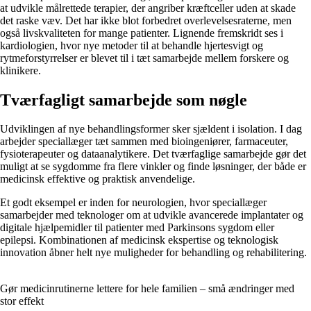
at udvikle målrettede terapier, der angriber kræftceller uden at skade
det raske væv. Det har ikke blot forbedret overlevelsesraterne, men
også livskvaliteten for mange patienter. Lignende fremskridt ses i
kardiologien, hvor nye metoder til at behandle hjertesvigt og
rytmeforstyrrelser er blevet til i tæt samarbejde mellem forskere og
klinikere.
Tværfagligt samarbejde som nøgle
Udviklingen af nye behandlingsformer sker sjældent i isolation. I dag
arbejder speciallæger tæt sammen med bioingeniører, farmaceuter,
fysioterapeuter og dataanalytikere. Det tværfaglige samarbejde gør det
muligt at se sygdomme fra flere vinkler og finde løsninger, der både er
medicinsk effektive og praktisk anvendelige.
Et godt eksempel er inden for neurologien, hvor speciallæger
samarbejder med teknologer om at udvikle avancerede implantater og
digitale hjælpemidler til patienter med Parkinsons sygdom eller
epilepsi. Kombinationen af medicinsk ekspertise og teknologisk
innovation åbner helt nye muligheder for behandling og rehabilitering.
Gør medicinrutinerne lettere for hele familien – små ændringer med
stor effekt