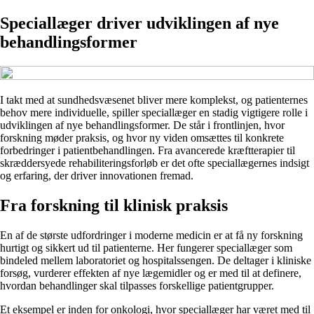
Speciallæger driver udviklingen af nye
behandlingsformer
I takt med at sundhedsvæsenet bliver mere komplekst, og patienternes
behov mere individuelle, spiller speciallæger en stadig vigtigere rolle i
udviklingen af nye behandlingsformer. De står i frontlinjen, hvor
forskning møder praksis, og hvor ny viden omsættes til konkrete
forbedringer i patientbehandlingen. Fra avancerede kræftterapier til
skræddersyede rehabiliteringsforløb er det ofte speciallægernes indsigt
og erfaring, der driver innovationen fremad.
Fra forskning til klinisk praksis
En af de største udfordringer i moderne medicin er at få ny forskning
hurtigt og sikkert ud til patienterne. Her fungerer speciallæger som
bindeled mellem laboratoriet og hospitalssengen. De deltager i kliniske
forsøg, vurderer effekten af nye lægemidler og er med til at definere,
hvordan behandlinger skal tilpasses forskellige patientgrupper.
Et eksempel er inden for onkologi, hvor speciallæger har været med til