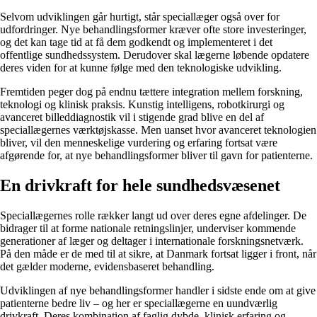
Selvom udviklingen går hurtigt, står speciallæger også over for
udfordringer. Nye behandlingsformer kræver ofte store investeringer,
og det kan tage tid at få dem godkendt og implementeret i det
offentlige sundhedssystem. Derudover skal lægerne løbende opdatere
deres viden for at kunne følge med den teknologiske udvikling.
Fremtiden peger dog på endnu tættere integration mellem forskning,
teknologi og klinisk praksis. Kunstig intelligens, robotkirurgi og
avanceret billeddiagnostik vil i stigende grad blive en del af
speciallægernes værktøjskasse. Men uanset hvor avanceret teknologien
bliver, vil den menneskelige vurdering og erfaring fortsat være
afgørende for, at nye behandlingsformer bliver til gavn for patienterne.
En drivkraft for hele sundhedsvæsenet
Speciallægernes rolle rækker langt ud over deres egne afdelinger. De
bidrager til at forme nationale retningslinjer, underviser kommende
generationer af læger og deltager i internationale forskningsnetværk.
På den måde er de med til at sikre, at Danmark fortsat ligger i front, når
det gælder moderne, evidensbaseret behandling.
Udviklingen af nye behandlingsformer handler i sidste ende om at give
patienterne bedre liv – og her er speciallægerne en uundværlig
drivkraft. Deres kombination af faglig dybde, klinisk erfaring og