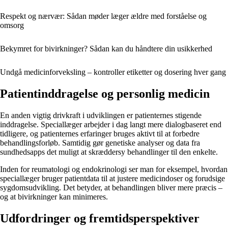
Respekt og nærvær: Sådan møder læger ældre med forståelse og
omsorg
Bekymret for bivirkninger? Sådan kan du håndtere din usikkerhed
Undgå medicinforveksling – kontroller etiketter og dosering hver gang
Patientinddragelse og personlig medicin
En anden vigtig drivkraft i udviklingen er patienternes stigende
inddragelse. Speciallæger arbejder i dag langt mere dialogbaseret end
tidligere, og patienternes erfaringer bruges aktivt til at forbedre
behandlingsforløb. Samtidig gør genetiske analyser og data fra
sundhedsapps det muligt at skræddersy behandlinger til den enkelte.
Inden for reumatologi og endokrinologi ser man for eksempel, hvordan
speciallæger bruger patientdata til at justere medicindoser og forudsige
sygdomsudvikling. Det betyder, at behandlingen bliver mere præcis –
og at bivirkninger kan minimeres.
Udfordringer og fremtidsperspektiver