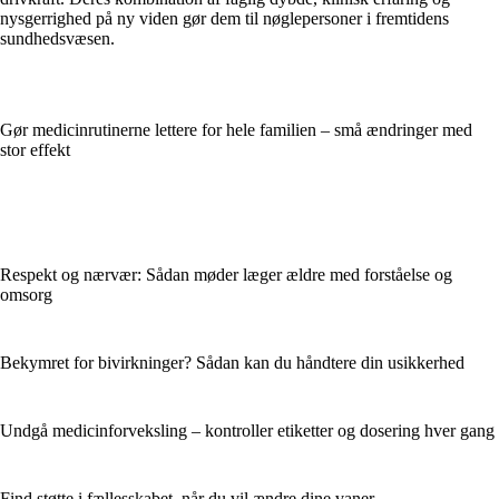
nysgerrighed på ny viden gør dem til nøglepersoner i fremtidens
sundhedsvæsen.
Gør medicinrutinerne lettere for hele familien – små ændringer med
stor effekt
Respekt og nærvær: Sådan møder læger ældre med forståelse og
omsorg
Bekymret for bivirkninger? Sådan kan du håndtere din usikkerhed
Undgå medicinforveksling – kontroller etiketter og dosering hver gang
Find støtte i fællesskabet, når du vil ændre dine vaner