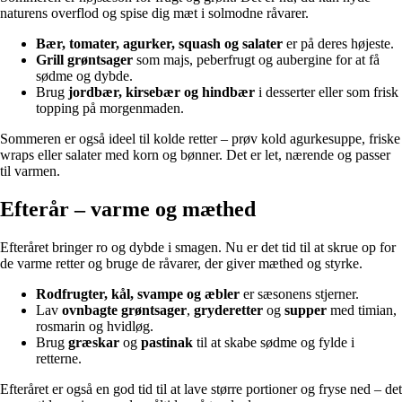
naturens overflod og spise dig mæt i solmodne råvarer.
Bær, tomater, agurker, squash og salater
er på deres højeste.
Grill grøntsager
som majs, peberfrugt og aubergine for at få
sødme og dybde.
Brug
jordbær, kirsebær og hindbær
i desserter eller som frisk
topping på morgenmaden.
Sommeren er også ideel til kolde retter – prøv kold agurkesuppe, friske
wraps eller salater med korn og bønner. Det er let, nærende og passer
til varmen.
Efterår – varme og mæthed
Efteråret bringer ro og dybde i smagen. Nu er det tid til at skrue op for
de varme retter og bruge de råvarer, der giver mæthed og styrke.
Rodfrugter, kål, svampe og æbler
er sæsonens stjerner.
Lav
ovnbagte grøntsager
,
gryderetter
og
supper
med timian,
rosmarin og hvidløg.
Brug
græskar
og
pastinak
til at skabe sødme og fylde i
retterne.
Efteråret er også en god tid til at lave større portioner og fryse ned – det