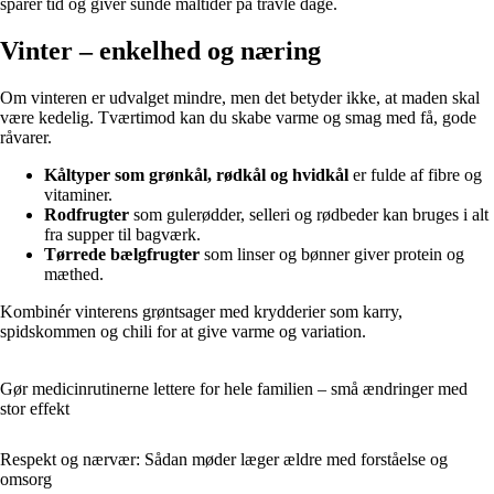
sparer tid og giver sunde måltider på travle dage.
Vinter – enkelhed og næring
Om vinteren er udvalget mindre, men det betyder ikke, at maden skal
være kedelig. Tværtimod kan du skabe varme og smag med få, gode
råvarer.
Kåltyper som grønkål, rødkål og hvidkål
er fulde af fibre og
vitaminer.
Rodfrugter
som gulerødder, selleri og rødbeder kan bruges i alt
fra supper til bagværk.
Tørrede bælgfrugter
som linser og bønner giver protein og
mæthed.
Kombinér vinterens grøntsager med krydderier som karry,
spidskommen og chili for at give varme og variation.
Gør medicinrutinerne lettere for hele familien – små ændringer med
stor effekt
Respekt og nærvær: Sådan møder læger ældre med forståelse og
omsorg