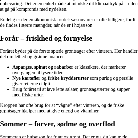
opbevaring. Det er en enkel måde at mindske dit klimaaftryk på – uden
at gå på kompromis med nydelsen.
Endelig er der en økonomisk fordel: sæsonvarer er ofte billigere, fordi
de findes i større mængder, når de er i højsæson.
Forår – friskhed og fornyelse
Foråret byder på de første spæde grøntsager efter vinteren. Her handler
det om lethed og grønne nuancer.
Asparges, spinat og rabarber
er klassikere, der markerer
overgangen til lysere tider.
Nye kartofler
og
friske krydderurter
som purløg og persille
giver retterne et løft.
Brug foråret til at lave lette salater, grøntsagstærter og supper
med friske urter.
Kroppen har ofte brug for at “vågne” efter vinteren, og de friske
grøntsager hjælper med at give energi og vitaminer.
Sommer – farver, sødme og overflod
Sommeren er højsæson for frugt og grønt. Det er nu, du kan nyde