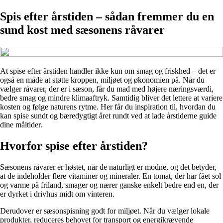
Spis efter årstiden – sådan fremmer du en
sund kost med sæsonens råvarer
At spise efter årstiden handler ikke kun om smag og friskhed – det er
også en måde at støtte kroppen, miljøet og økonomien på. Når du
vælger råvarer, der er i sæson, får du mad med højere næringsværdi,
bedre smag og mindre klimaaftryk. Samtidig bliver det lettere at variere
kosten og følge naturens rytme. Her får du inspiration til, hvordan du
kan spise sundt og bæredygtigt året rundt ved at lade årstiderne guide
dine måltider.
Hvorfor spise efter årstiden?
Sæsonens råvarer er høstet, når de naturligt er modne, og det betyder,
at de indeholder flere vitaminer og mineraler. En tomat, der har fået sol
og varme på friland, smager og nærer ganske enkelt bedre end en, der
er dyrket i drivhus midt om vinteren.
Derudover er sæsonspisning godt for miljøet. Når du vælger lokale
produkter, reduceres behovet for transport og energikrævende